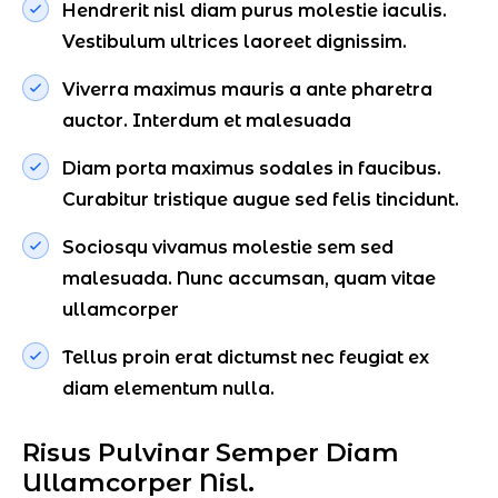
Hendrerit nisl diam purus molestie iaculis.
Vestibulum ultrices laoreet dignissim.
Viverra maximus mauris a ante pharetra
auctor. Interdum et malesuada
Diam porta maximus sodales in faucibus.
Curabitur tristique augue sed felis tincidunt.
Sociosqu vivamus molestie sem sed
malesuada. Nunc accumsan, quam vitae
ullamcorper
Tellus proin erat dictumst nec feugiat ex
diam elementum nulla.
R
i
s
u
s
P
u
l
v
i
n
a
r
S
e
m
p
e
r
D
i
a
m
U
l
l
a
m
c
o
r
p
e
r
N
i
s
l
.