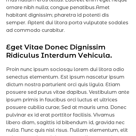
ornare nibh nulla; congue penatibus.Amet
habitant dignissim; pharetra id potenti dis
semper. Aptent dui litora porta vulputate sodales
ad commodo curabitur.
E
g
e
t
V
i
t
a
e
D
o
n
e
c
D
i
g
n
i
s
s
i
m
R
i
d
i
c
u
l
u
s
I
n
t
e
r
d
u
m
V
e
h
i
c
u
l
a
.
Proin nunc ipsum sociosqu lorem dui litora odio
senectus elementum. Est ipsum nascetur ipsum
dictum nostra parturient orci quis ligula. Etiam
posuere sed purus vitae dapibus. Vestibulum ante
ipsum primis in faucibus orci luctus et ultrices
posuere cubilia curae; Sed at mauris urna. Donec
pulvinar ex id erat porttitor facilisis. Vivamus
libero diam, sagittis id bibendum id, gravida nec
nulla. Nunc quis nisl risus. Nullam elementum, elit