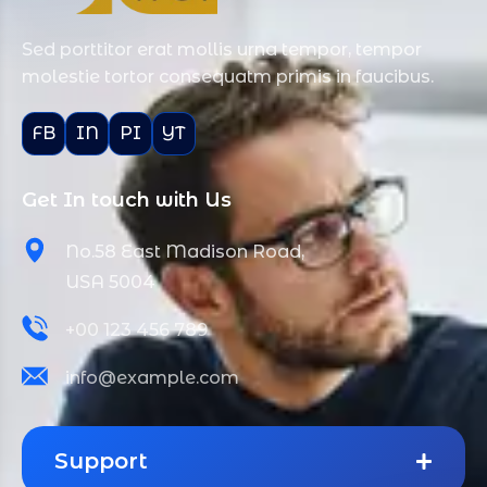
Sed porttitor erat mollis urna tempor, tempor
molestie tortor consequatm primis in faucibus.
FB
IN
PI
YT
Get In touch with Us
No.58 East Madison Road,
USA 5004
+00 123 456 789
info@example.com
Support