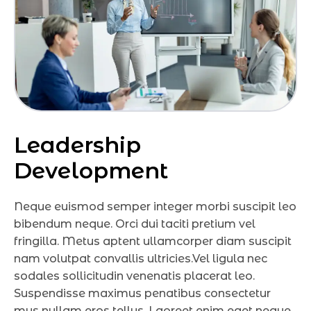
L
e
a
d
e
r
s
h
i
p
D
e
v
e
l
o
p
m
e
n
t
Neque euismod semper integer morbi suscipit leo
bibendum neque. Orci dui taciti pretium vel
fringilla. Metus aptent ullamcorper diam suscipit
nam volutpat convallis ultricies.Vel ligula nec
sodales sollicitudin venenatis placerat leo.
Suspendisse maximus penatibus consectetur
mus nullam eros tellus. Laoreet enim eget neque