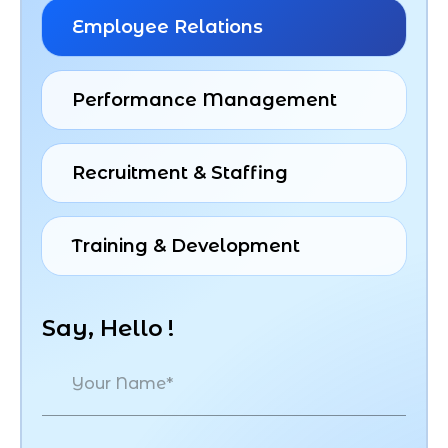
Employee Relations
Performance Management
Recruitment & Staffing
Training & Development
S
a
y
,
H
e
l
l
o
!