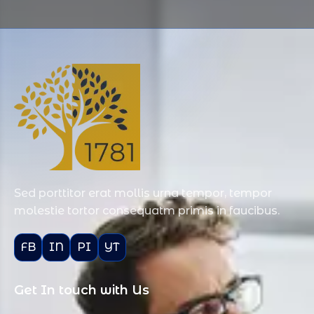
Sed porttitor erat mollis urna tempor, tempor
molestie tortor consequatm primis in faucibus.
FB
IN
PI
YT
Get In touch with Us